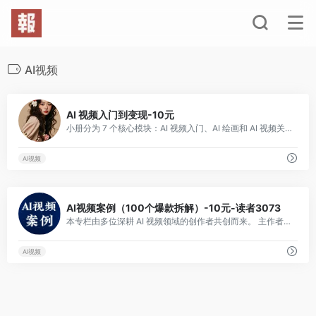
AI视频
0
AI 视频入门到变现-10元
小册分为 7 个核心模块：AI 视频入门、AI 绘画和 AI 视频关联、AI 视频应用、AI 视频变现、常见问题答疑。
AI视频
0
AI视频案例（100个爆款拆解）-10元-读者3073
本专栏由多位深耕 AI 视频领域的创作者共创而来。 主作者：Link羊羊，哈工大计算机、西羊石创始人、万粉AI博主，AI视频教练，曾被腾讯新闻、新浪财经等转载采访
AI视频