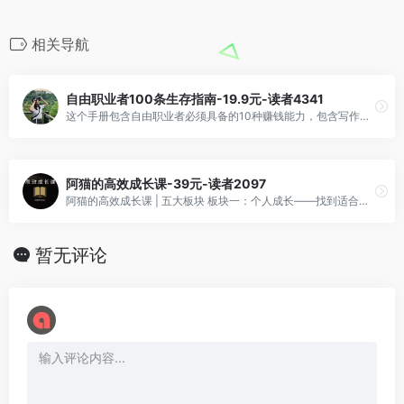
相关导航
自由职业者100条生存指南-19.9元-读者4341
这个手册包含自由职业者必须具备的10种赚钱能力，包含写作、阅读、时间管理、知识管理、制作课程、高效沟通、快速成交、朋友圈营销、执行力提升、目标管理等等。
阿猫的高效成长课-39元-读者2097
阿猫的高效成长课 | 五大板块 板块一：个人成长——找到适合自己成长的方法 板块二：读书写作——掌握高效成长的底层能力 板块三：财富思维——变成有钱人之前，先看这些 板块四：原生家庭——关于改变，我们一直有选择 板块五：亲密关系——好的关系促进人生发展
暂无评论